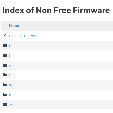
Index of Non Free Firmware
Name
Parent Directory
r/
b/
d/
f/
a/
i/
z/