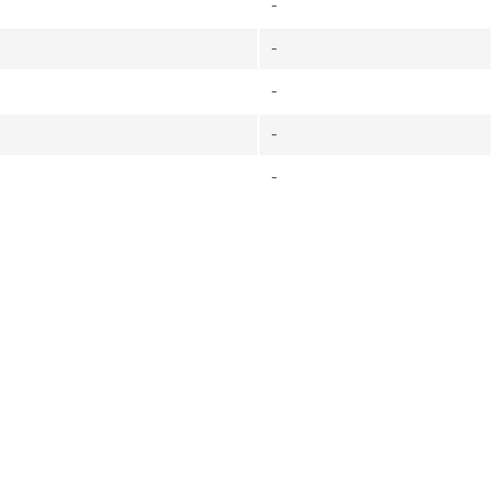
-
-
-
-
-