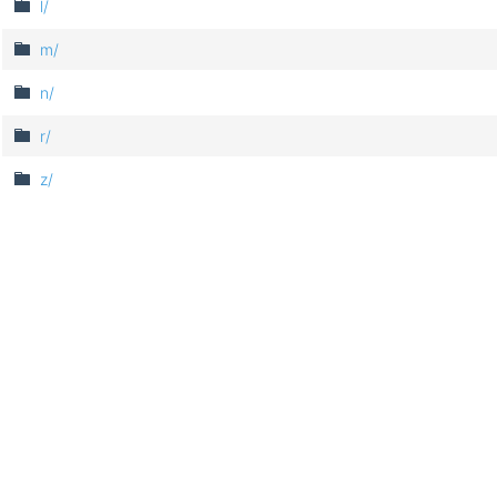
l/
m/
n/
r/
z/