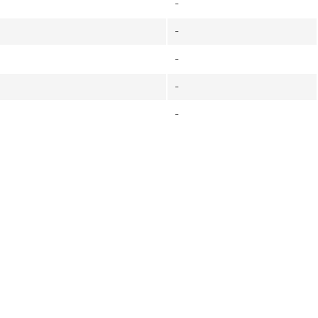
-
-
-
-
-