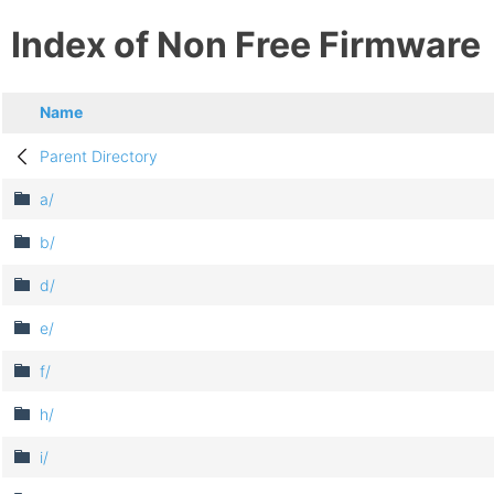
Index of Non Free Firmware
Name
Parent Directory
a/
b/
d/
e/
f/
h/
i/