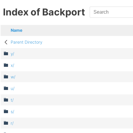
Index of Backport
Name
Parent Directory
y/
x/
w/
u/
t/
s/
r/