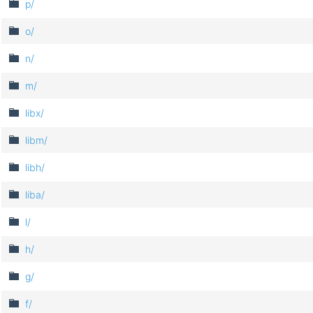
p/
o/
n/
m/
libx/
libm/
libh/
liba/
l/
h/
g/
f/