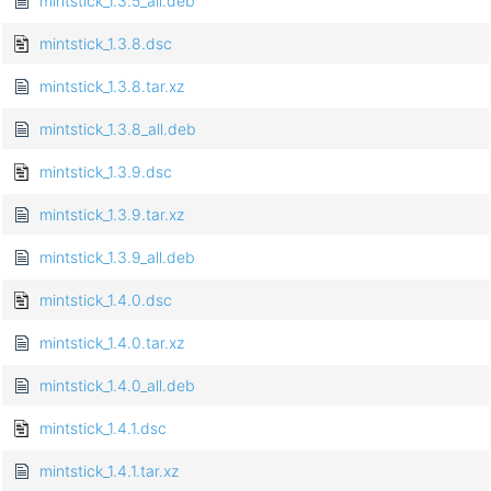
mintstick_1.3.5_all.deb
mintstick_1.3.8.dsc
mintstick_1.3.8.tar.xz
mintstick_1.3.8_all.deb
mintstick_1.3.9.dsc
mintstick_1.3.9.tar.xz
mintstick_1.3.9_all.deb
mintstick_1.4.0.dsc
mintstick_1.4.0.tar.xz
mintstick_1.4.0_all.deb
mintstick_1.4.1.dsc
mintstick_1.4.1.tar.xz