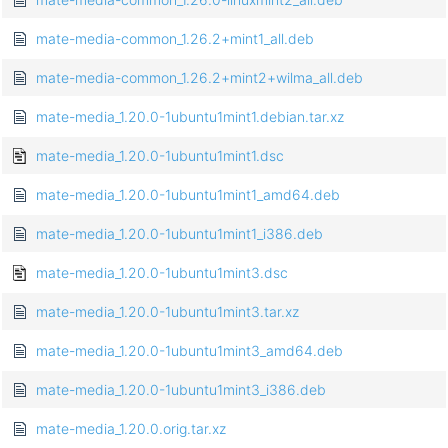
mate-media-common_1.26.2+mint1_all.deb
mate-media-common_1.26.2+mint2+wilma_all.deb
mate-media_1.20.0-1ubuntu1mint1.debian.tar.xz
mate-media_1.20.0-1ubuntu1mint1.dsc
mate-media_1.20.0-1ubuntu1mint1_amd64.deb
mate-media_1.20.0-1ubuntu1mint1_i386.deb
mate-media_1.20.0-1ubuntu1mint3.dsc
mate-media_1.20.0-1ubuntu1mint3.tar.xz
mate-media_1.20.0-1ubuntu1mint3_amd64.deb
mate-media_1.20.0-1ubuntu1mint3_i386.deb
mate-media_1.20.0.orig.tar.xz