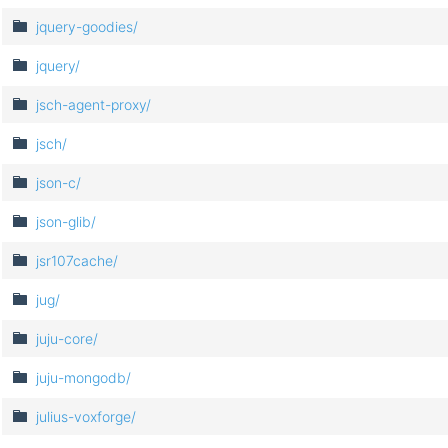
jquery-goodies/
jquery/
jsch-agent-proxy/
jsch/
json-c/
json-glib/
jsr107cache/
jug/
juju-core/
juju-mongodb/
julius-voxforge/