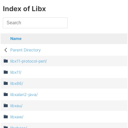
Index of Libx
Name
Parent Directory
libx11-protocol-perl/
libx11/
libx86/
libxalan2-java/
libxau/
libxaw/
libxbase/