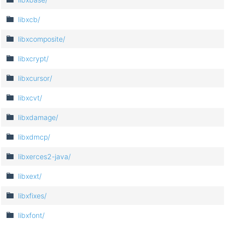
libxcb/
libxcomposite/
libxcrypt/
libxcursor/
libxcvt/
libxdamage/
libxdmcp/
libxerces2-java/
libxext/
libxfixes/
libxfont/