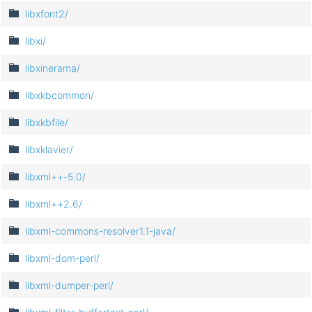
libxfont2/
libxi/
libxinerama/
libxkbcommon/
libxkbfile/
libxklavier/
libxml++-5.0/
libxml++2.6/
libxml-commons-resolver1.1-java/
libxml-dom-perl/
libxml-dumper-perl/