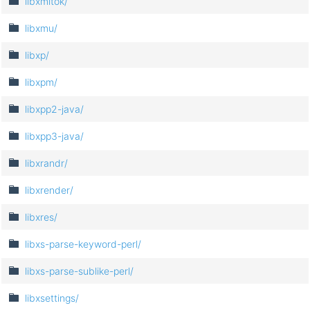
libxmltok/
libxmu/
libxp/
libxpm/
libxpp2-java/
libxpp3-java/
libxrandr/
libxrender/
libxres/
libxs-parse-keyword-perl/
libxs-parse-sublike-perl/
libxsettings/