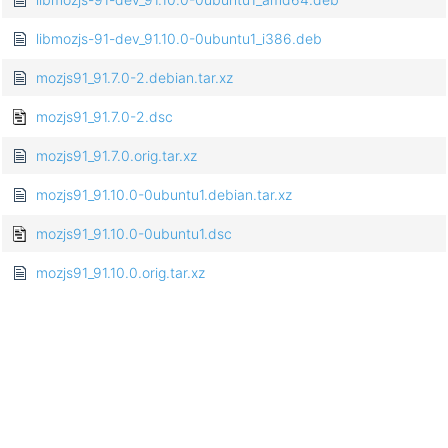
libmozjs-91-dev_91.10.0-0ubuntu1_i386.deb
mozjs91_91.7.0-2.debian.tar.xz
mozjs91_91.7.0-2.dsc
mozjs91_91.7.0.orig.tar.xz
mozjs91_91.10.0-0ubuntu1.debian.tar.xz
mozjs91_91.10.0-0ubuntu1.dsc
mozjs91_91.10.0.orig.tar.xz