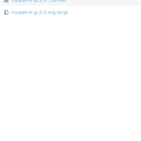
myspell-el-gr_0.9.orig.tar.gz