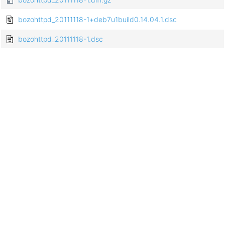
bozohttpd_20111118-1+deb7u1build0.14.04.1.dsc
bozohttpd_20111118-1.dsc