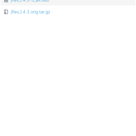
jflex_1.4.3.orig.tar.gz